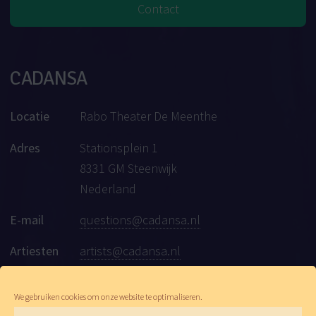
Contact
CADANSA
Locatie
Rabo Theater De Meenthe
Adres
Stationsplein 1
8331 GM Steenwijk
Nederland
E-mail
questions@cadansa.nl
Artiesten
artists@cadansa.nl
Social
Facebook
|
Instagram
|
Youtube
We gebruiken cookies om onze website te optimaliseren.